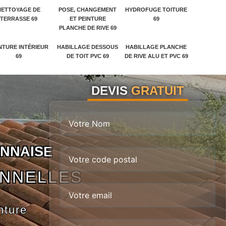
NETTOYAGE DE
POSE, CHANGEMENT
HYDROFUGE TOITURE
TERRASSE 69
ET PEINTURE
69
PLANCHE DE RIVE 69
NTURE INTÉRIEUR
HABILLAGE DESSOUS
HABILLAGE PLANCHE
69
DE TOIT PVC 69
DE RIVE ALU ET PVC 69
DEVIS
GRATUIT
N
N
A
I
S
E
ONNELLES
nture