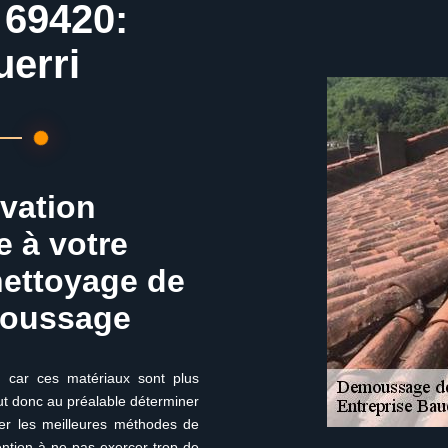
 69420:
uerri
ovation
e à votre
nettoyage de
émoussage
n car ces matériaux sont plus
aut donc au préalable déterminer
er les meilleures méthodes de
ttention à ne pas exercer trop de