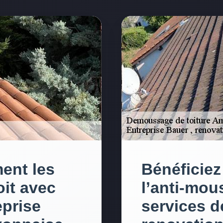
ent les
Bénéficiez
oit avec
l’anti-mou
eprise
services d