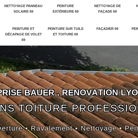
NETTOYAGE PANNEAU
PEINTURE
NETTOYAGE DE
SOLAIRE 69
EXTÉRIEURE 69
FAÇADE 69
PEINTURE ET
PEINTURE SUR TUILE
FAÇADIER 69
PEI
DÉCAPAGE DE VOLET
ET TOITURE 69
69
P
R
I
S
E
B
A
U
E
R
,
R
E
N
O
V
A
T
I
O
N
L
Y
O
NS TOITURE PROFESSI
erture • Ravalement • Nettoyage • Pei