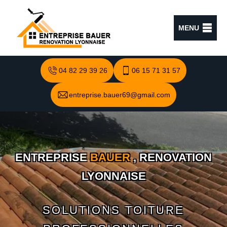
MENU
04 82 29 39 26
06 15 71 31 57
entreprise.bauer69@gmail.com
ENTREPRISE
BAUER
, RENOVATION
LYONNAISE
SOLUTIONS TOITURE