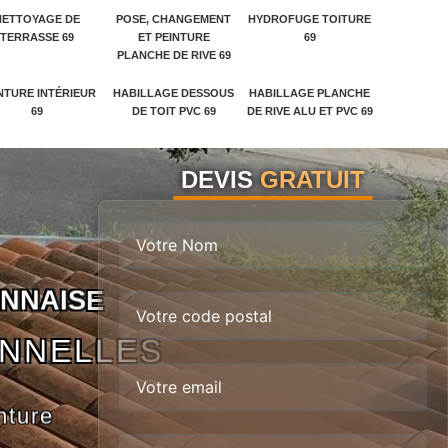
NETTOYAGE DE
POSE, CHANGEMENT
HYDROFUGE TOITURE
TERRASSE 69
ET PEINTURE
69
PLANCHE DE RIVE 69
NTURE INTÉRIEUR
HABILLAGE DESSOUS
HABILLAGE PLANCHE
69
DE TOIT PVC 69
DE RIVE ALU ET PVC 69
DEVIS
GRATUIT
N
N
A
I
S
E
ONNELLES
nture