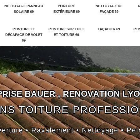
NETTOYAGE PANNEAU
PEINTURE
NETTOYAGE DE
SOLAIRE 69
EXTÉRIEURE 69
FAÇADE 69
PEINTURE ET
PEINTURE SUR TUILE
FAÇADIER 69
PEI
DÉCAPAGE DE VOLET
ET TOITURE 69
69
P
R
I
S
E
B
A
U
E
R
,
R
E
N
O
V
A
T
I
O
N
L
Y
O
NS TOITURE PROFESSI
erture • Ravalement • Nettoyage • Pei