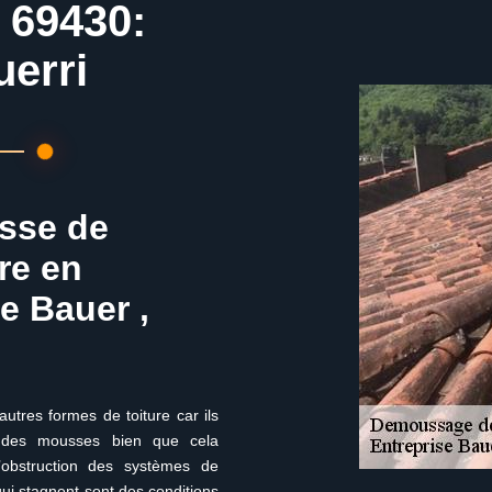
 69430:
uerri
usse de
ure en
e Bauer ,
autres formes de toiture car ils
s des mousses bien que cela
obstruction des systèmes de
qui stagnent sont des conditions