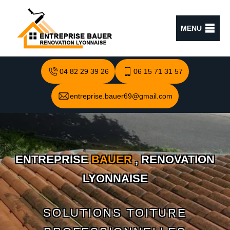
MENU
04 82 29 39 26
06 15 71 31 57
entreprise.bauer69@gmail.com
ENTREPRISE
BAUER
, RENOVATION
LYONNAISE
SOLUTIONS TOITURE