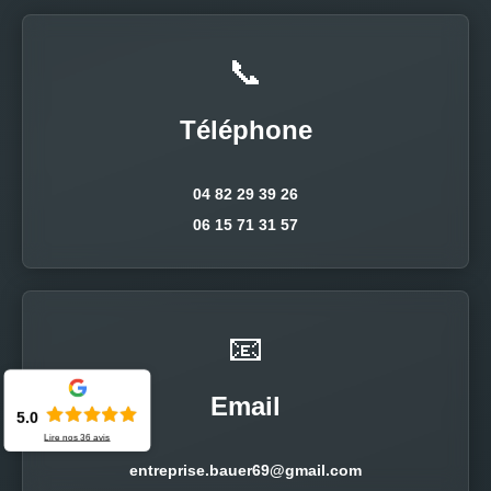
📞
Téléphone
04 82 29 39 26
06 15 71 31 57
📧
Email
5.0
Lire nos
36
avis
entreprise.bauer69@gmail.com