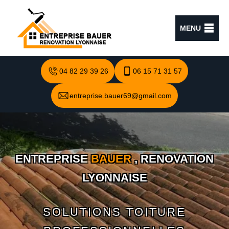
MENU
04 82 29 39 26
06 15 71 31 57
entreprise.bauer69@gmail.com
ENTREPRISE
BAUER
, RENOVATION
LYONNAISE
SOLUTIONS TOITURE