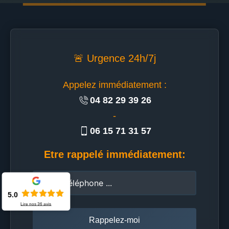
🚨 Urgence 24h/7j
Appelez immédiatement :
04 82 29 39 26
-
06 15 71 31 57
Etre rappelé immédiatement:
5.0
Lire nos
36
avis