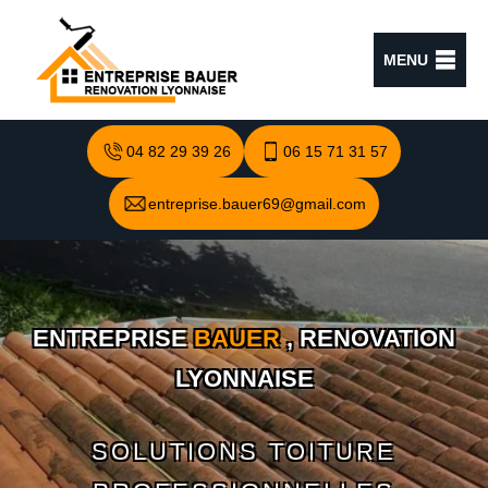
MENU
04 82 29 39 26
06 15 71 31 57
entreprise.bauer69@gmail.com
ENTREPRISE
BAUER
, RENOVATION
LYONNAISE
SOLUTIONS TOITURE