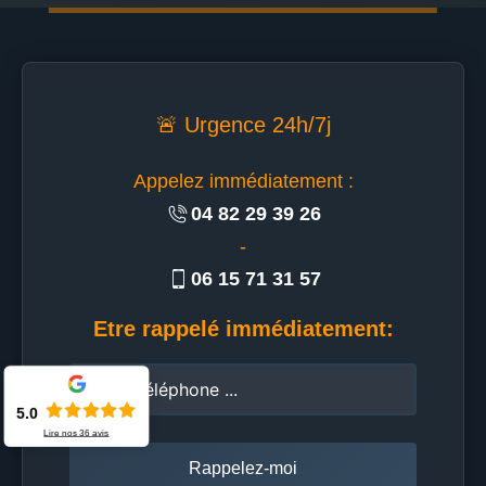
🚨 Urgence 24h/7j
Appelez immédiatement :
04 82 29 39 26
-
06 15 71 31 57
Etre rappelé immédiatement:
5.0
Lire nos
36
avis