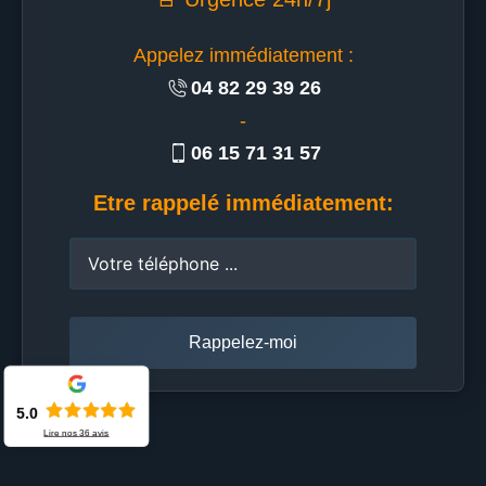
Appelez immédiatement :
04 82 29 39 26
-
06 15 71 31 57
Etre rappelé immédiatement:
5.0
Lire nos
36
avis