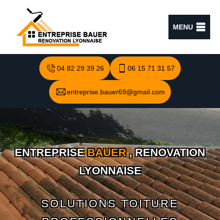
MENU
04 82 29 39 26
06 15 71 31 57
entreprise.bauer69@gmail.com
ENTREPRISE
BAUER
, RENOVATION
LYONNAISE
SOLUTIONS TOITURE