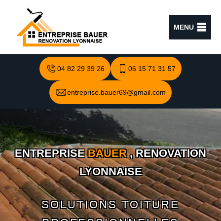
MENU
04 82 29 39 26
06 15 71 31 57
entreprise.bauer69@gmail.com
ENTREPRISE
BAUER
, RENOVATION
LYONNAISE
SOLUTIONS TOITURE