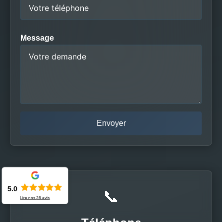
Message
5.0
📞
Lire nos
36
avis