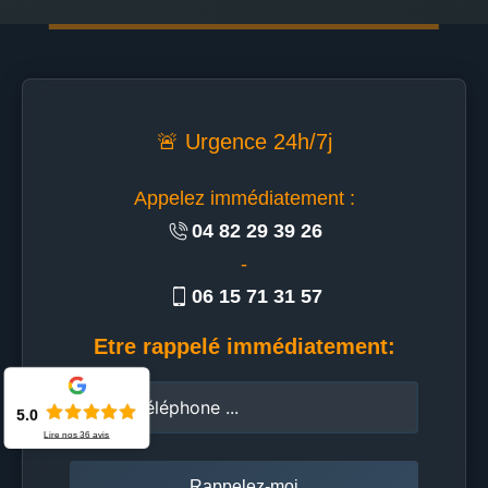
🚨 Urgence 24h/7j
Appelez immédiatement :
04 82 29 39 26
-
06 15 71 31 57
Etre rappelé immédiatement:
5.0
Lire nos
36
avis