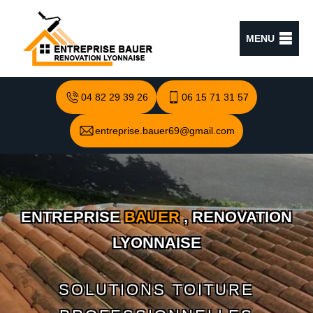
MENU
04 82 29 39 26
06 15 71 31 57
entreprise.bauer69@gmail.com
ENTREPRISE
BAUER
, RENOVATION
LYONNAISE
SOLUTIONS TOITURE