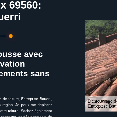
ux 69560:
uerri
mousse avec
ovation
cements sans
de toiture, Entreprise Bauer ,
la région. Je peux me déplacer
votre toiture. Sachez également
i concerne les déplacements de