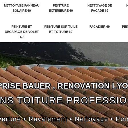
NETTOYAGE PANNEAU
PEINTURE
NETTOYAGE DE
SOLAIRE 69
EXTÉRIEURE 69
FAÇADE 69
PEINTURE ET
PEINTURE SUR TUILE
FAÇADIER 69
PEI
DÉCAPAGE DE VOLET
ET TOITURE 69
69
P
R
I
S
E
B
A
U
E
R
,
R
E
N
O
V
A
T
I
O
N
L
Y
O
NS TOITURE PROFESSI
erture • Ravalement • Nettoyage • Pei