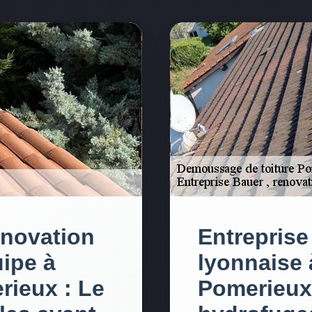
enovation
Entreprise
uipe à
lyonnaise 
rieux : Le
Pomerieux 