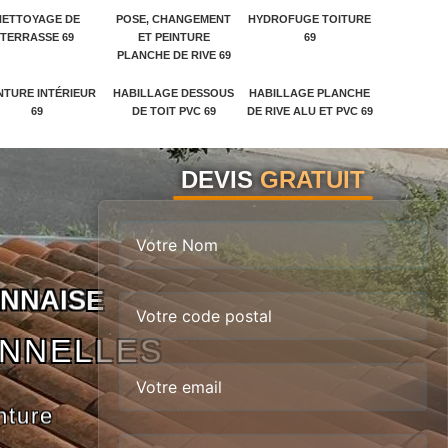
NETTOYAGE DE
POSE, CHANGEMENT
HYDROFUGE TOITURE
TERRASSE 69
ET PEINTURE
69
PLANCHE DE RIVE 69
NTURE INTÉRIEUR
HABILLAGE DESSOUS
HABILLAGE PLANCHE
69
DE TOIT PVC 69
DE RIVE ALU ET PVC 69
DEVIS
GRATUIT
N
N
A
I
S
E
ONNELLES
nture