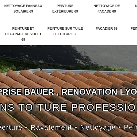
NETTOYAGE PANNEAU
PEINTURE
NETTOYAGE DE
SOLAIRE 69
EXTÉRIEURE 69
FAÇADE 69
PEINTURE ET
PEINTURE SUR TUILE
FAÇADIER 69
PEI
DÉCAPAGE DE VOLET
ET TOITURE 69
69
P
R
I
S
E
B
A
U
E
R
,
R
E
N
O
V
A
T
I
O
N
L
Y
O
NS TOITURE PROFESSI
erture • Ravalement • Nettoyage • Pei