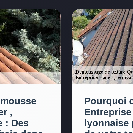
i-mousse
Pourquoi c
r ,
Entreprise
e : Des
lyonnaise