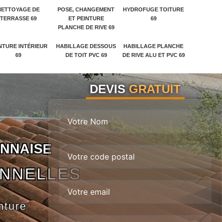
NETTOYAGE DE
POSE, CHANGEMENT
HYDROFUGE TOITURE
TERRASSE 69
ET PEINTURE
69
PLANCHE DE RIVE 69
NTURE INTÉRIEUR
HABILLAGE DESSOUS
HABILLAGE PLANCHE
69
DE TOIT PVC 69
DE RIVE ALU ET PVC 69
DEVIS
GRATUIT
N
N
A
I
S
E
ONNELLES
nture