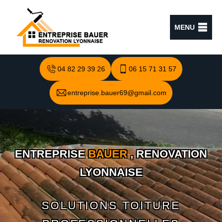
MENU
04 82 29 39 26
06 15 71 31 57
entreprise.bauer69@gmail.com
ENTREPRISE
BAUER
, RENOVATION
LYONNAISE
SOLUTIONS TOITURE