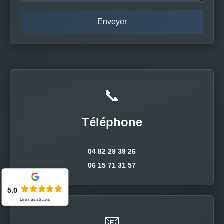
📞
Téléphone
04 82 29 39 26
06 15 71 31 57
5.0
Lire nos
36
avis
📧