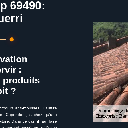
up 69490:
uerri
ovation
vir :
 produits
it ?
oduits anti-mousses. Il suffira
ture. Cependant, sachez qu’une
iture. Dans ce cas, il faut faire
se du marché possèdent déjà des