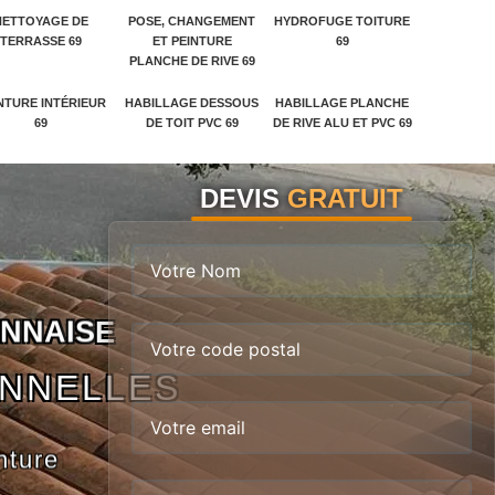
NETTOYAGE DE
POSE, CHANGEMENT
HYDROFUGE TOITURE
TERRASSE 69
ET PEINTURE
69
PLANCHE DE RIVE 69
NTURE INTÉRIEUR
HABILLAGE DESSOUS
HABILLAGE PLANCHE
69
DE TOIT PVC 69
DE RIVE ALU ET PVC 69
DEVIS
GRATUIT
N
N
A
I
S
E
ONNELLES
nture