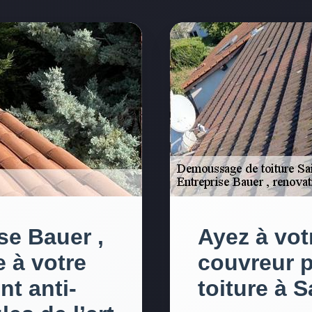
se Bauer ,
Ayez à vot
 à votre
couvreur 
nt anti-
toiture à 