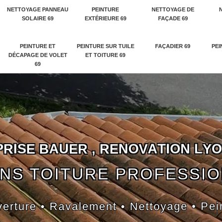
NETTOYAGE PANNEAU
PEINTURE
NETTOYAGE DE
SOLAIRE 69
EXTÉRIEURE 69
FAÇADE 69
PEINTURE ET
PEINTURE SUR TUILE
FAÇADIER 69
PEI
DÉCAPAGE DE VOLET
ET TOITURE 69
69
P
R
I
S
E
B
A
U
E
R
,
R
E
N
O
V
A
T
I
O
N
L
Y
O
NS TOITURE PROFESSI
erture • Ravalement • Nettoyage • Pei