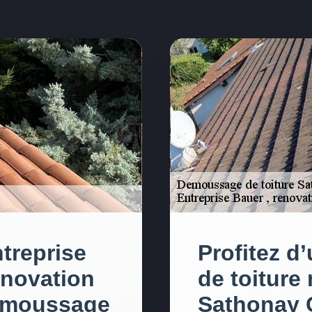
ntreprise
Profitez d
enovation
de toiture
démoussage
Sathonay