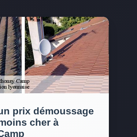
’un prix démoussage
 moins cher à
 Camp