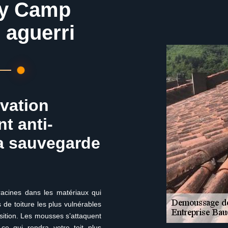
ay Camp
 aguerri
ovation
nt anti-
a sauvegarde
racines dans les matériaux qui
 de toiture les plus vulnérables
osition. Les mousses s’attaquent
ce qui rendra votre toit plus