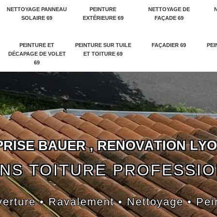
NETTOYAGE PANNEAU
PEINTURE
NETTOYAGE DE
SOLAIRE 69
EXTÉRIEURE 69
FAÇADE 69
PEINTURE ET
PEINTURE SUR TUILE
FAÇADIER 69
PEI
DÉCAPAGE DE VOLET
ET TOITURE 69
69
P
R
I
S
E
B
A
U
E
R
,
R
E
N
O
V
A
T
I
O
N
L
Y
O
NS TOITURE PROFESSI
erture • Ravalement • Nettoyage • Pei