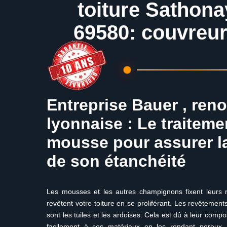
toiture Sathon
69580: couvreur
Entreprise Bauer , ren
lyonnaise : Le traiteme
mousse pour assurer l
de son étanchéité
Les mousses et les autres champignons fixent leurs 
revêtent votre toiture en se proliférant. Les revêtements
sont les tuiles et les ardoises. Cela est dû à leur comp
facilement à ces matériaux en les rendant poreux, 