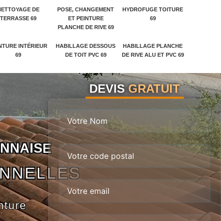
NETTOYAGE DE
POSE, CHANGEMENT
HYDROFUGE TOITURE
TERRASSE 69
ET PEINTURE
69
PLANCHE DE RIVE 69
NTURE INTÉRIEUR
HABILLAGE DESSOUS
HABILLAGE PLANCHE
69
DE TOIT PVC 69
DE RIVE ALU ET PVC 69
DEVIS
GRATUIT
N
N
A
I
S
E
ONNELLES
nture