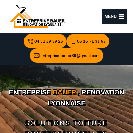
MENU
04 82 29 39 26
06 15 71 31 57
entreprise.bauer69@gmail.com
ENTREPRISE
BAUER
, RENOVATION
LYONNAISE
SOLUTIONS TOITURE