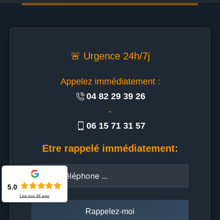
🚨 Urgence 24h/7j
Appelez immédiatement :
04 82 29 39 26
-
06 15 71 31 57
Etre rappelé immédiatement:
5.0
Lire nos
36
avis