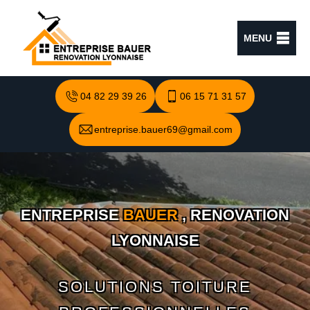
MENU
04 82 29 39 26
06 15 71 31 57
entreprise.bauer69@gmail.com
ENTREPRISE
BAUER
, RENOVATION
LYONNAISE
SOLUTIONS TOITURE