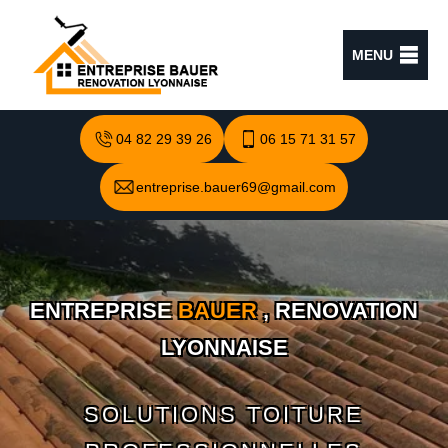
MENU
04 82 29 39 26
06 15 71 31 57
entreprise.bauer69@gmail.com
ENTREPRISE
BAUER
, RENOVATION
LYONNAISE
SOLUTIONS TOITURE