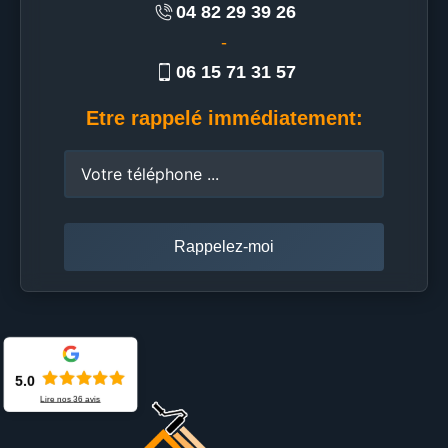
04 82 29 39 26
-
06 15 71 31 57
Etre rappelé immédiatement:
5.0
Lire nos
36
avis