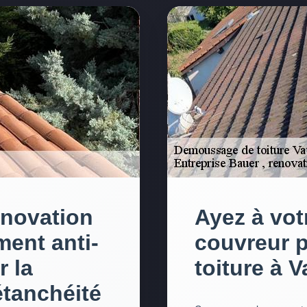
enovation
Ayez à vot
ment anti-
couvreur 
 la
toiture à 
tanchéité