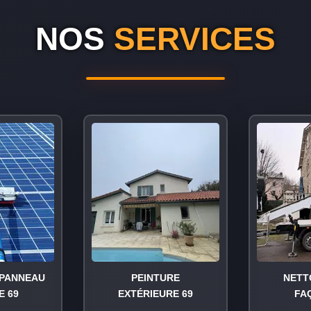
NOS
SERVICES
PANNEAU
PEINTURE
NETT
E 69
EXTÉRIEURE 69
FA