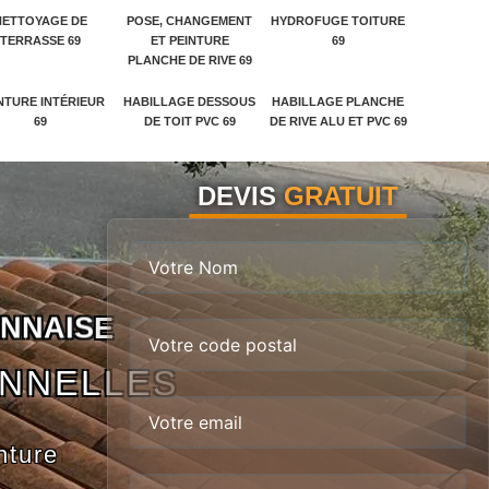
NETTOYAGE DE
POSE, CHANGEMENT
HYDROFUGE TOITURE
TERRASSE 69
ET PEINTURE
69
PLANCHE DE RIVE 69
NTURE INTÉRIEUR
HABILLAGE DESSOUS
HABILLAGE PLANCHE
69
DE TOIT PVC 69
DE RIVE ALU ET PVC 69
DEVIS
GRATUIT
N
N
A
I
S
E
ONNELLES
nture