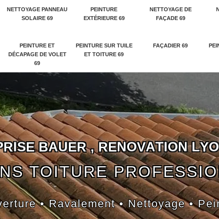
NETTOYAGE PANNEAU
PEINTURE
NETTOYAGE DE
SOLAIRE 69
EXTÉRIEURE 69
FAÇADE 69
PEINTURE ET
PEINTURE SUR TUILE
FAÇADIER 69
PEI
DÉCAPAGE DE VOLET
ET TOITURE 69
69
P
R
I
S
E
B
A
U
E
R
,
R
E
N
O
V
A
T
I
O
N
L
Y
O
NS TOITURE PROFESSI
erture • Ravalement • Nettoyage • Pei