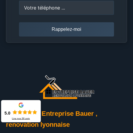
Nous, c'est
Entreprise Bauer ,
5.0
Lire nos
36
avis
renovation lyonnaise