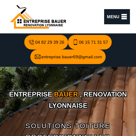
MENU
04 82 29 39 26
06 15 71 31 57
entreprise.bauer69@gmail.com
ENTREPRISE
BAUER
, RENOVATION
LYONNAISE
SOLUTIONS TOITURE