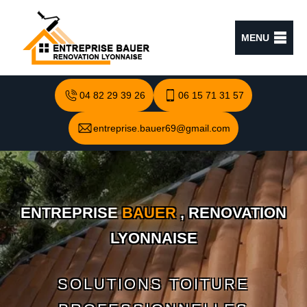
MENU
04 82 29 39 26
06 15 71 31 57
entreprise.bauer69@gmail.com
ENTREPRISE
BAUER
, RENOVATION
LYONNAISE
SOLUTIONS TOITURE