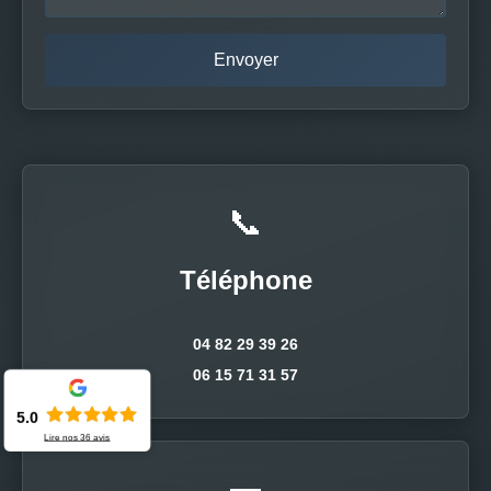
📞
Téléphone
04 82 29 39 26
06 15 71 31 57
5.0
Lire nos
36
avis