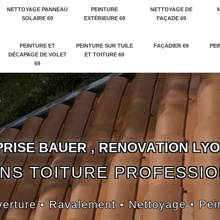
NETTOYAGE PANNEAU
PEINTURE
NETTOYAGE DE
SOLAIRE 69
EXTÉRIEURE 69
FAÇADE 69
PEINTURE ET
PEINTURE SUR TUILE
FAÇADIER 69
PEI
DÉCAPAGE DE VOLET
ET TOITURE 69
69
P
R
I
S
E
B
A
U
E
R
,
R
E
N
O
V
A
T
I
O
N
L
Y
O
NS TOITURE PROFESSI
erture • Ravalement • Nettoyage • Pei