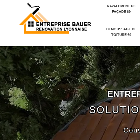
RAVALEMENT DE
FAÇADE 69
DÉMOUSSAGE DE
TOITURE 69
E
N
T
R
E
SOLUTIO
Couv