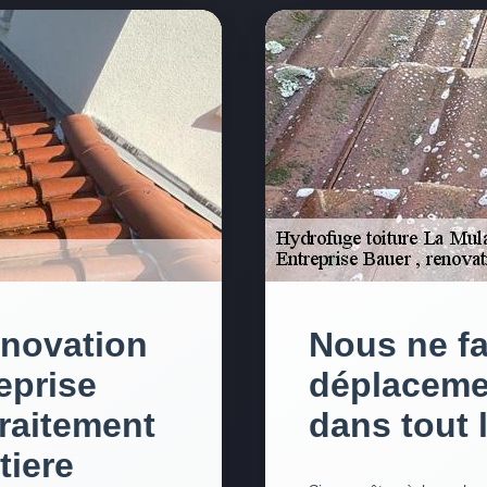
enovation
Nous ne fa
eprise
déplaceme
traitement
dans tout 
tiere