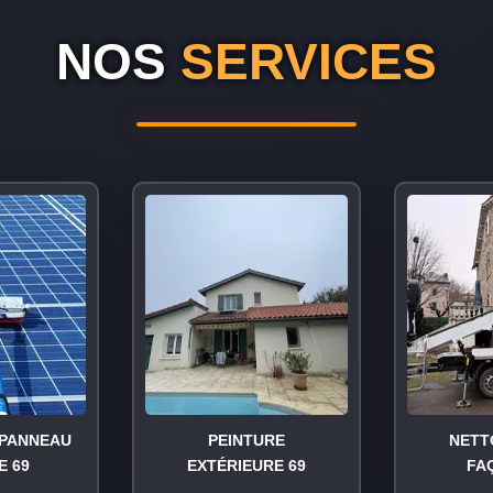
NOS
SERVICES
PANNEAU
PEINTURE
NETT
E 69
EXTÉRIEURE 69
FA