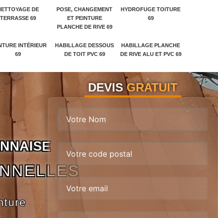
NETTOYAGE DE
POSE, CHANGEMENT
HYDROFUGE TOITURE
TERRASSE 69
ET PEINTURE
69
PLANCHE DE RIVE 69
NTURE INTÉRIEUR
HABILLAGE DESSOUS
HABILLAGE PLANCHE
69
DE TOIT PVC 69
DE RIVE ALU ET PVC 69
DEVIS
GRATUIT
N
N
A
I
S
E
ONNELLES
nture