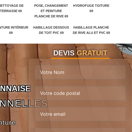
NETTOYAGE DE
POSE, CHANGEMENT
HYDROFUGE TOITURE
TERRASSE 69
ET PEINTURE
69
PLANCHE DE RIVE 69
NTURE INTÉRIEUR
HABILLAGE DESSOUS
HABILLAGE PLANCHE
69
DE TOIT PVC 69
DE RIVE ALU ET PVC 69
DEVIS
GRATUIT
N
N
A
I
S
E
ONNELLES
nture