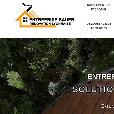
RAVALEMENT DE
FAÇADE 69
DÉMOUSSAGE DE
TOITURE 69
E
N
T
R
E
SOLUTIO
Couv