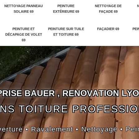
NETTOYAGE PANNEAU
PEINTURE
NETTOYAGE DE
SOLAIRE 69
EXTÉRIEURE 69
FAÇADE 69
PEINTURE ET
PEINTURE SUR TUILE
FAÇADIER 69
PEI
DÉCAPAGE DE VOLET
ET TOITURE 69
69
P
R
I
S
E
B
A
U
E
R
,
R
E
N
O
V
A
T
I
O
N
L
Y
O
NS TOITURE PROFESSI
erture • Ravalement • Nettoyage • Pei