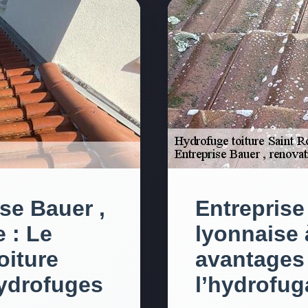
ise Bauer ,
Entreprise
 : Le
lyonnaise 
oiture
avantages
hydrofuges
l’hydrofuga