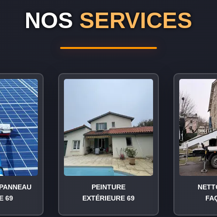
NOS
SERVICES
PANNEAU
PEINTURE
NETT
E 69
EXTÉRIEURE 69
FA