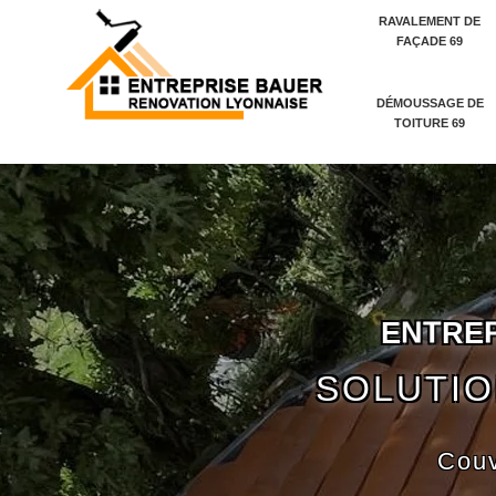
RAVALEMENT DE
FAÇADE 69
DÉMOUSSAGE DE
TOITURE 69
E
N
T
R
E
SOLUTIO
Couv