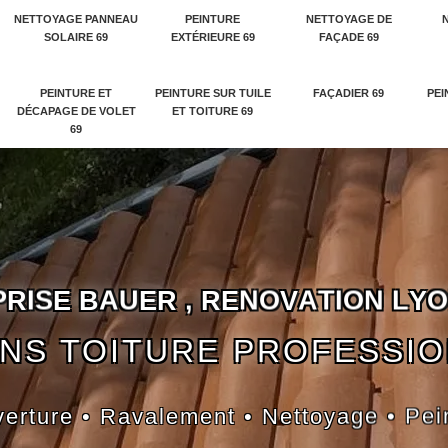
NETTOYAGE PANNEAU
PEINTURE
NETTOYAGE DE
SOLAIRE 69
EXTÉRIEURE 69
FAÇADE 69
PEINTURE ET
PEINTURE SUR TUILE
FAÇADIER 69
PEI
DÉCAPAGE DE VOLET
ET TOITURE 69
69
P
R
I
S
E
B
A
U
E
R
,
R
E
N
O
V
A
T
I
O
N
L
Y
O
NS TOITURE PROFESSI
erture • Ravalement • Nettoyage • Pei