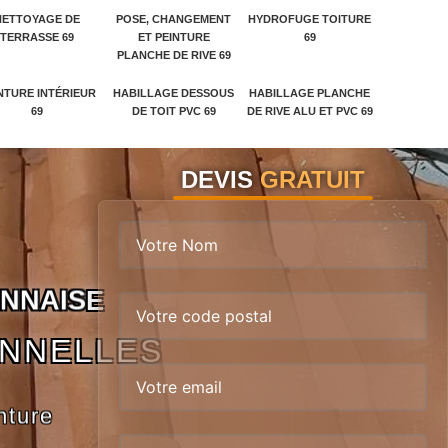
NETTOYAGE DE
POSE, CHANGEMENT
HYDROFUGE TOITURE
TERRASSE 69
ET PEINTURE
69
PLANCHE DE RIVE 69
NTURE INTÉRIEUR
HABILLAGE DESSOUS
HABILLAGE PLANCHE
69
DE TOIT PVC 69
DE RIVE ALU ET PVC 69
DEVIS
GRATUIT
N
N
A
I
S
E
ONNELLES
nture