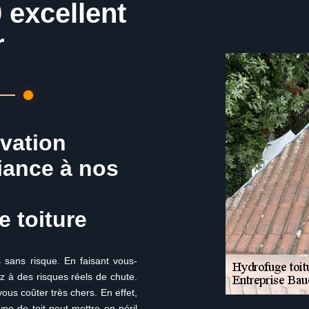
 excellent
r
ovation
fiance à nos
e toiture
s sans risque. En faisant vous-
z à des risques réels de chute.
ous coûter très chers. En effet,
pe de toit peut mettre en péril