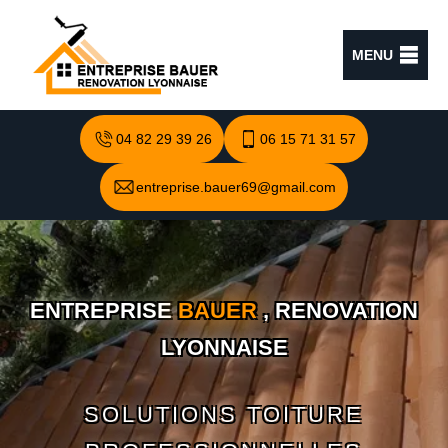
MENU
04 82 29 39 26
06 15 71 31 57
entreprise.bauer69@gmail.com
ENTREPRISE
BAUER
, RENOVATION
LYONNAISE
SOLUTIONS TOITURE