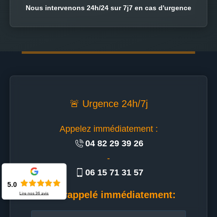
Nous intervenons 24h/24 sur 7j7 en cas d'urgence
🚨 Urgence 24h/7j
Appelez immédiatement :
04 82 29 39 26
-
06 15 71 31 57
5.0
Etre rappelé immédiatement:
Lire nos
36
avis