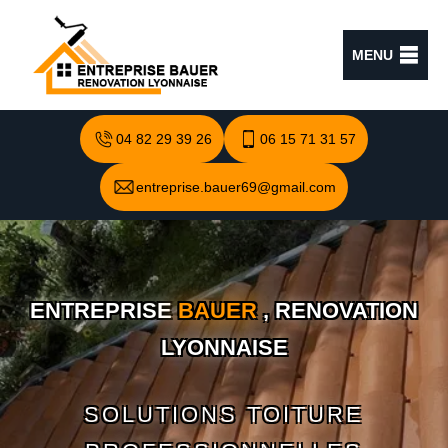
MENU
04 82 29 39 26
06 15 71 31 57
entreprise.bauer69@gmail.com
ENTREPRISE
BAUER
, RENOVATION
LYONNAISE
SOLUTIONS TOITURE