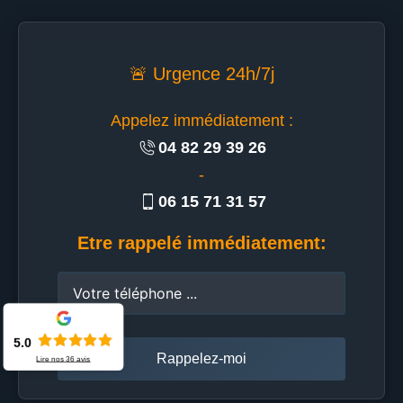
🚨 Urgence 24h/7j
Appelez immédiatement :
04 82 29 39 26
-
06 15 71 31 57
Etre rappelé immédiatement:
5.0
Lire nos
36
avis