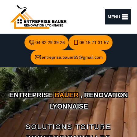
MENU
04 82 29 39 26
06 15 71 31 57
entreprise.bauer69@gmail.com
ENTREPRISE
BAUER
, RENOVATION
LYONNAISE
SOLUTIONS TOITURE