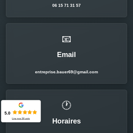
06 15 71 31 57
📧
Email
entreprise.bauer69@gmail.com
🕐
5.0
Lire nos
36
avis
Horaires