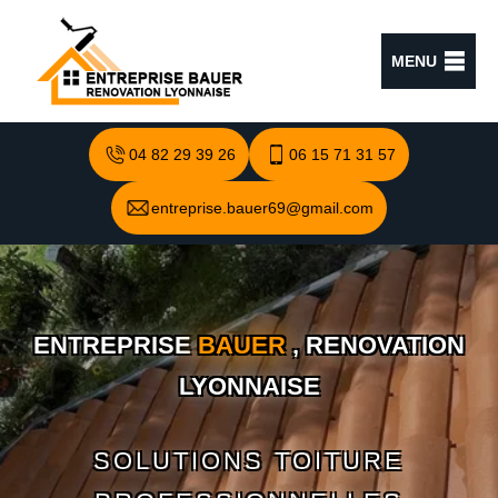
MENU
04 82 29 39 26
06 15 71 31 57
entreprise.bauer69@gmail.com
ENTREPRISE
BAUER
, RENOVATION
LYONNAISE
SOLUTIONS TOITURE