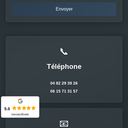
📞
Téléphone
04 82 29 39 26
06 15 71 31 57
5.0
Lire nos
36
avis
📧