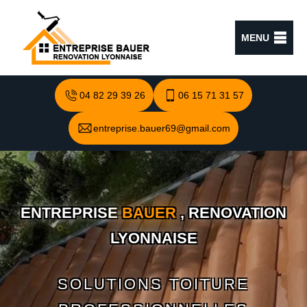
MENU
04 82 29 39 26
06 15 71 31 57
entreprise.bauer69@gmail.com
ENTREPRISE
BAUER
, RENOVATION
LYONNAISE
SOLUTIONS TOITURE