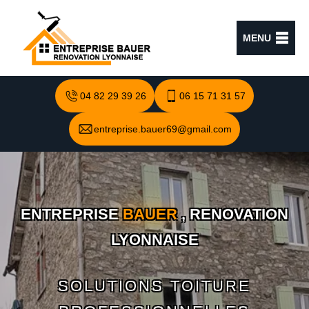
MENU
04 82 29 39 26
06 15 71 31 57
entreprise.bauer69@gmail.com
ENTREPRISE
BAUER
, RENOVATION
LYONNAISE
SOLUTIONS TOITURE