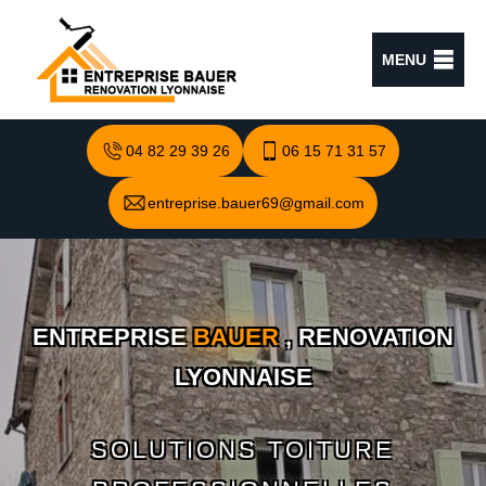
MENU
04 82 29 39 26
06 15 71 31 57
entreprise.bauer69@gmail.com
ENTREPRISE
BAUER
, RENOVATION
LYONNAISE
SOLUTIONS TOITURE