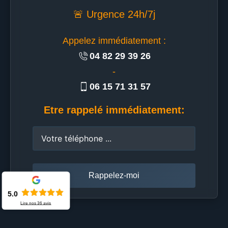
🚨 Urgence 24h/7j
Appelez immédiatement :
04 82 29 39 26
-
06 15 71 31 57
Etre rappelé immédiatement:
5.0
Lire nos
36
avis