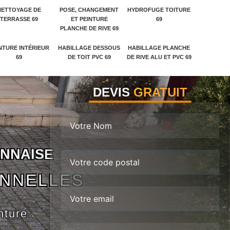
NETTOYAGE DE
POSE, CHANGEMENT
HYDROFUGE TOITURE
TERRASSE 69
ET PEINTURE
69
PLANCHE DE RIVE 69
NTURE INTÉRIEUR
HABILLAGE DESSOUS
HABILLAGE PLANCHE
69
DE TOIT PVC 69
DE RIVE ALU ET PVC 69
DEVIS
GRATUIT
N
N
A
I
S
E
ONNELLES
nture