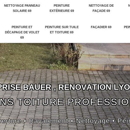
NETTOYAGE PANNEAU
PEINTURE
NETTOYAGE DE
SOLAIRE 69
EXTÉRIEURE 69
FAÇADE 69
PEINTURE ET
PEINTURE SUR TUILE
FAÇADIER 69
PEI
DÉCAPAGE DE VOLET
ET TOITURE 69
69
P
R
I
S
E
B
A
U
E
R
,
R
E
N
O
V
A
T
I
O
N
L
Y
O
NS TOITURE PROFESSI
erture • Ravalement • Nettoyage • Pei