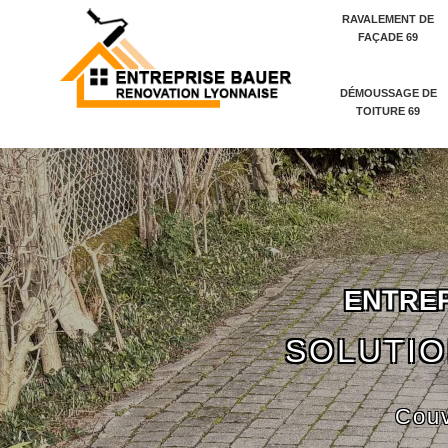
RAVALEMENT DE
FAÇADE 69
DÉMOUSSAGE DE
TOITURE 69
E
N
T
R
E
SOLUTIO
Couv