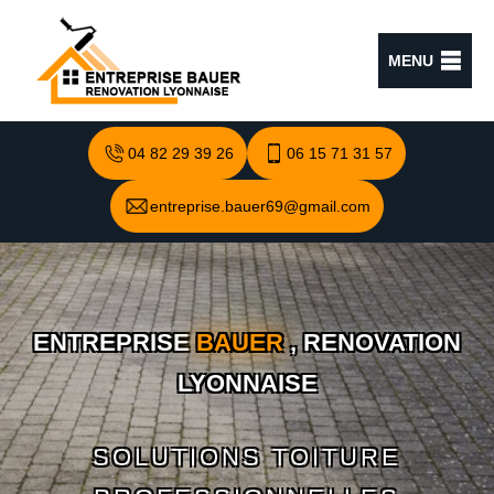
MENU
04 82 29 39 26
06 15 71 31 57
entreprise.bauer69@gmail.com
ENTREPRISE
BAUER
, RENOVATION
LYONNAISE
SOLUTIONS TOITURE