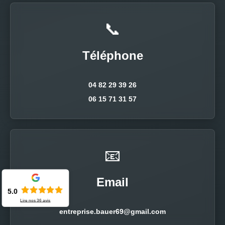
📞
Téléphone
04 82 29 39 26
06 15 71 31 57
📧
Email
5.0
Lire nos
36
avis
entreprise.bauer69@gmail.com