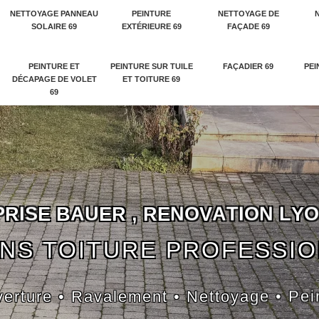
NETTOYAGE PANNEAU
PEINTURE
NETTOYAGE DE
SOLAIRE 69
EXTÉRIEURE 69
FAÇADE 69
PEINTURE ET
PEINTURE SUR TUILE
FAÇADIER 69
PEI
DÉCAPAGE DE VOLET
ET TOITURE 69
69
P
R
I
S
E
B
A
U
E
R
,
R
E
N
O
V
A
T
I
O
N
L
Y
O
NS TOITURE PROFESSI
erture • Ravalement • Nettoyage • Pei