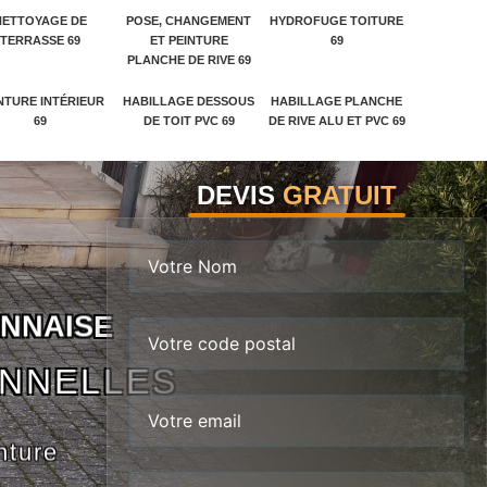
NETTOYAGE DE
POSE, CHANGEMENT
HYDROFUGE TOITURE
TERRASSE 69
ET PEINTURE
69
PLANCHE DE RIVE 69
NTURE INTÉRIEUR
HABILLAGE DESSOUS
HABILLAGE PLANCHE
69
DE TOIT PVC 69
DE RIVE ALU ET PVC 69
DEVIS
GRATUIT
N
N
A
I
S
E
ONNELLES
nture