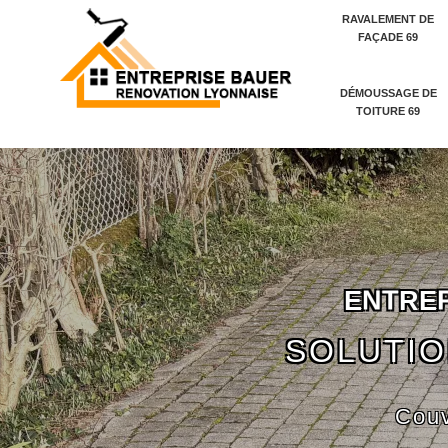
RAVALEMENT DE
FAÇADE 69
DÉMOUSSAGE DE
TOITURE 69
E
N
T
R
E
SOLUTIO
Couv