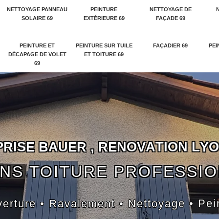
NETTOYAGE PANNEAU
PEINTURE
NETTOYAGE DE
SOLAIRE 69
EXTÉRIEURE 69
FAÇADE 69
PEINTURE ET
PEINTURE SUR TUILE
FAÇADIER 69
PEI
DÉCAPAGE DE VOLET
ET TOITURE 69
69
P
R
I
S
E
B
A
U
E
R
,
R
E
N
O
V
A
T
I
O
N
L
Y
O
NS TOITURE PROFESSI
erture • Ravalement • Nettoyage • Pei