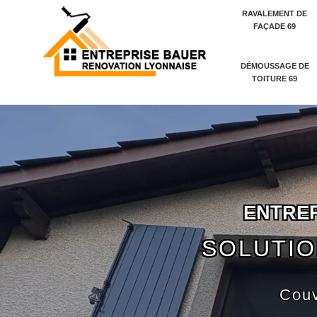
RAVALEMENT DE
FAÇADE 69
DÉMOUSSAGE DE
TOITURE 69
E
N
T
R
E
SOLUTIO
Couv