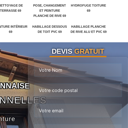
NETTOYAGE DE
POSE, CHANGEMENT
HYDROFUGE TOITURE
TERRASSE 69
ET PEINTURE
69
PLANCHE DE RIVE 69
NTURE INTÉRIEUR
HABILLAGE DESSOUS
HABILLAGE PLANCHE
69
DE TOIT PVC 69
DE RIVE ALU ET PVC 69
DEVIS
GRATUIT
N
N
A
I
S
E
ONNELLES
nture