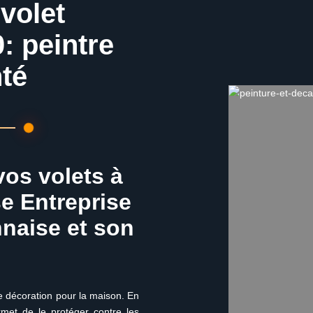
volet
: peintre
té
vos volets à
se Entreprise
nnaise et son
ne décoration pour la maison. En
ermet de le protéger contre les