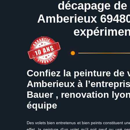
décapage de 
Amberieux 69480
expérimen
Confiez la peinture de 
Amberieux à l’entrepri
Bauer , renovation lyo
équipe
Des volets bien entretenus et bien peints constituent u
effet, la peinture d'un volet qu'il soit neuf ou usé p