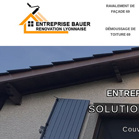
RAVALEMENT DE
FAÇADE 69
DÉMOUSSAGE DE
TOITURE 69
E
N
T
R
E
SOLUTIO
Couv