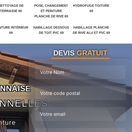
NETTOYAGE DE
POSE, CHANGEMENT
HYDROFUGE TOITURE
TERRASSE 69
ET PEINTURE
69
PLANCHE DE RIVE 69
NTURE INTÉRIEUR
HABILLAGE DESSOUS
HABILLAGE PLANCHE
69
DE TOIT PVC 69
DE RIVE ALU ET PVC 69
DEVIS
GRATUIT
N
N
A
I
S
E
ONNELLES
nture