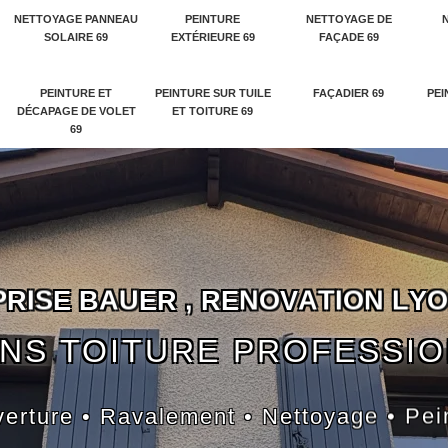
NETTOYAGE PANNEAU
PEINTURE
NETTOYAGE DE
SOLAIRE 69
EXTÉRIEURE 69
FAÇADE 69
PEINTURE ET
PEINTURE SUR TUILE
FAÇADIER 69
PEI
DÉCAPAGE DE VOLET
ET TOITURE 69
69
P
R
I
S
E
B
A
U
E
R
,
R
E
N
O
V
A
T
I
O
N
L
Y
O
NS TOITURE PROFESSI
erture • Ravalement • Nettoyage • Pei