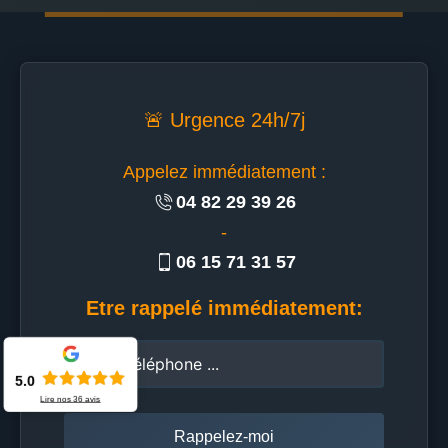
🚨 Urgence 24h/7j
Appelez immédiatement :
04 82 29 39 26
-
06 15 71 31 57
Etre rappelé immédiatement:
5.0
Lire nos
36
avis