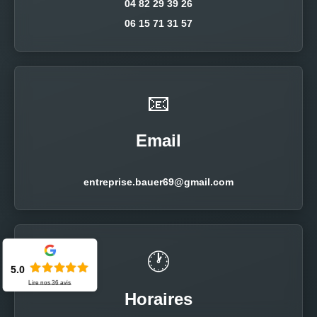
04 82 29 39 26
06 15 71 31 57
📧
Email
entreprise.bauer69@gmail.com
🕐
5.0
Lire nos
36
avis
Horaires