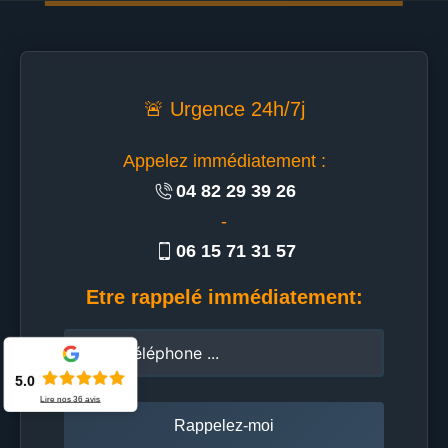
🚨 Urgence 24h/7j
Appelez immédiatement :
04 82 29 39 26
-
06 15 71 31 57
Etre rappelé immédiatement:
5.0
Lire nos
36
avis