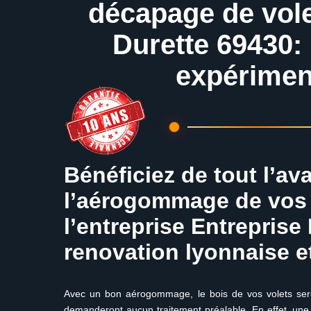
décapage de vol
Durette 69430: 
expérimen
Bénéficiez de tout l’av
l’aérogommage de vos 
l’entreprise Entreprise
renovation lyonnaise e
Avec un bon aérogommage, le bois de vos volets sero
demanderont aucun traitement préalable. En effet, une 