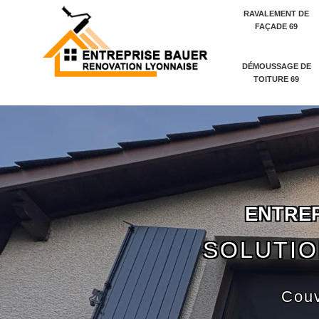
RAVALEMENT DE
FAÇADE 69
DÉMOUSSAGE DE
TOITURE 69
E
N
T
R
E
SOLUTIO
Couv