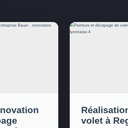
enovation
Réalisatio
page
volet à Re