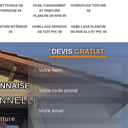
NETTOYAGE DE
POSE, CHANGEMENT
HYDROFUGE TOITURE
TERRASSE 69
ET PEINTURE
69
PLANCHE DE RIVE 69
NTURE INTÉRIEUR
HABILLAGE DESSOUS
HABILLAGE PLANCHE
69
DE TOIT PVC 69
DE RIVE ALU ET PVC 69
DEVIS
GRATUIT
N
N
A
I
S
E
ONNELLES
nture