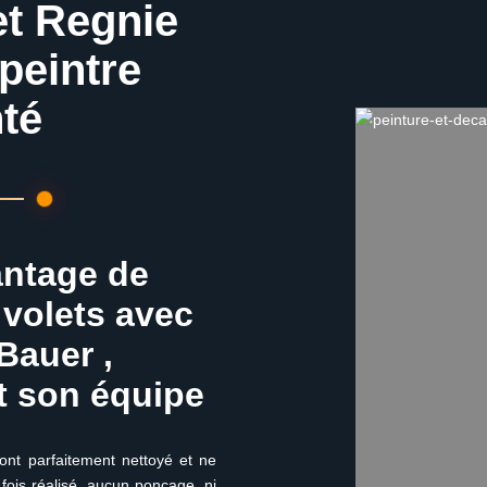
et Regnie
peintre
té
antage de
volets avec
 Bauer ,
t son équipe
nt parfaitement nettoyé et ne
fois réalisé, aucun ponçage, ni