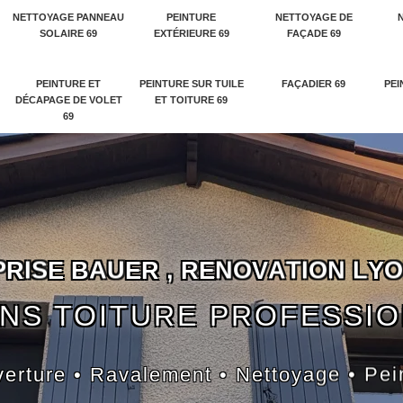
NETTOYAGE PANNEAU
PEINTURE
NETTOYAGE DE
SOLAIRE 69
EXTÉRIEURE 69
FAÇADE 69
PEINTURE ET
PEINTURE SUR TUILE
FAÇADIER 69
PEI
DÉCAPAGE DE VOLET
ET TOITURE 69
69
P
R
I
S
E
B
A
U
E
R
,
R
E
N
O
V
A
T
I
O
N
L
Y
O
NS TOITURE PROFESSI
erture • Ravalement • Nettoyage • Pei