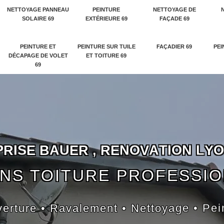
NETTOYAGE PANNEAU
PEINTURE
NETTOYAGE DE
SOLAIRE 69
EXTÉRIEURE 69
FAÇADE 69
PEINTURE ET
PEINTURE SUR TUILE
FAÇADIER 69
PEI
DÉCAPAGE DE VOLET
ET TOITURE 69
69
P
R
I
S
E
B
A
U
E
R
,
R
E
N
O
V
A
T
I
O
N
L
Y
O
NS TOITURE PROFESSI
erture • Ravalement • Nettoyage • Pei