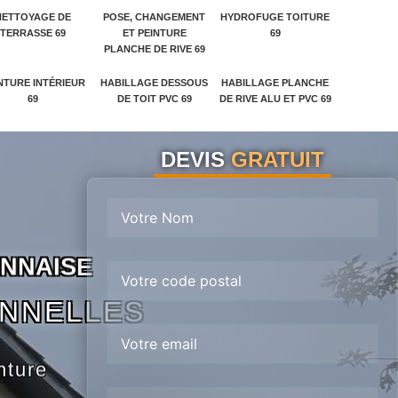
NETTOYAGE DE
POSE, CHANGEMENT
HYDROFUGE TOITURE
TERRASSE 69
ET PEINTURE
69
PLANCHE DE RIVE 69
NTURE INTÉRIEUR
HABILLAGE DESSOUS
HABILLAGE PLANCHE
69
DE TOIT PVC 69
DE RIVE ALU ET PVC 69
DEVIS
GRATUIT
N
N
A
I
S
E
ONNELLES
nture