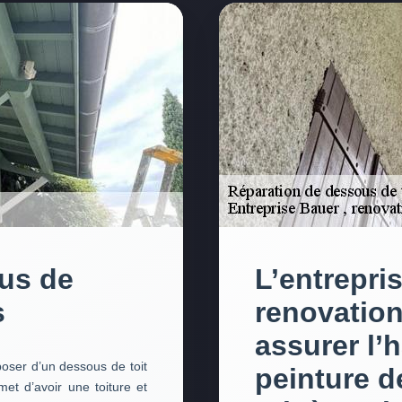
us de
L’entrepri
s
renovation
assurer l’h
sposer d’un dessous de toit
peinture d
t d’avoir une toiture et