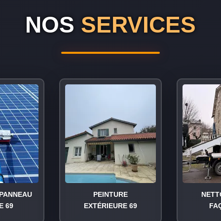
NOS
SERVICES
PANNEAU
PEINTURE
NETT
E 69
EXTÉRIEURE 69
FA