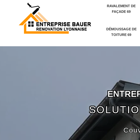
RAVALEMENT DE
FAÇADE 69
DÉMOUSSAGE DE
TOITURE 69
E
N
T
R
E
SOLUTIO
Couv