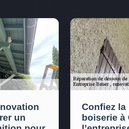
enovation
Confiez la
rer un
boiserie à 
nition pour
l’entrepris