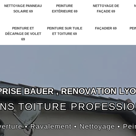
NETTOYAGE PANNEAU
PEINTURE
NETTOYAGE DE
SOLAIRE 69
EXTÉRIEURE 69
FAÇADE 69
PEINTURE ET
PEINTURE SUR TUILE
FAÇADIER 69
PEI
DÉCAPAGE DE VOLET
ET TOITURE 69
69
P
R
I
S
E
B
A
U
E
R
,
R
E
N
O
V
A
T
I
O
N
L
Y
O
NS TOITURE PROFESSI
erture • Ravalement • Nettoyage • Pei