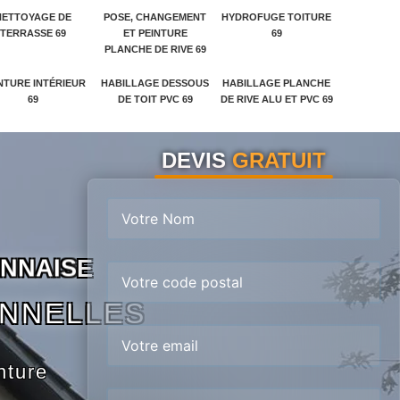
NETTOYAGE DE
POSE, CHANGEMENT
HYDROFUGE TOITURE
TERRASSE 69
ET PEINTURE
69
PLANCHE DE RIVE 69
NTURE INTÉRIEUR
HABILLAGE DESSOUS
HABILLAGE PLANCHE
69
DE TOIT PVC 69
DE RIVE ALU ET PVC 69
DEVIS
GRATUIT
N
N
A
I
S
E
ONNELLES
nture