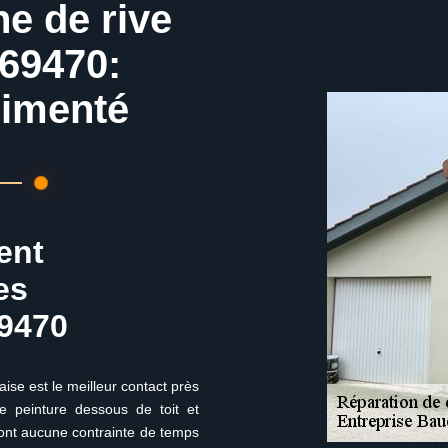
he de rive
 69470:
rimenté
ent
es
69470
aise est le meilleur contact près
 peinture dessous de toit et
’ont aucune contrainte de temps