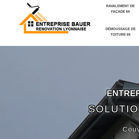
RAVALEMENT DE
FAÇADE 69
DÉMOUSSAGE DE
TOITURE 69
E
N
T
R
E
SOLUTIO
Couv