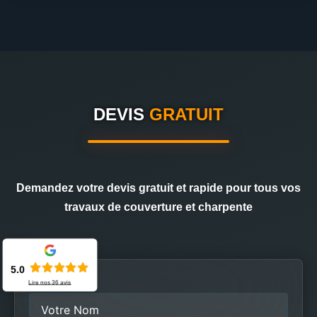
DEVIS
GRATUIT
Demandez votre devis gratuit et rapide pour tous vos
travaux de couverture et charpente
5.0
Nom
Lire nos
36
avis