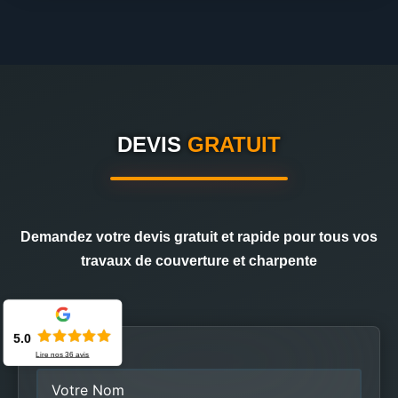
DEVIS
GRATUIT
Demandez votre devis gratuit et rapide pour tous vos
travaux de couverture et charpente
5.0
Nom
Lire nos
36
avis