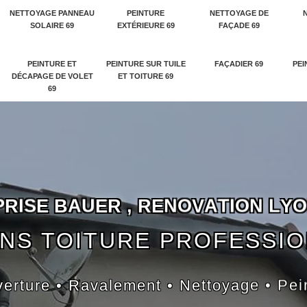
NETTOYAGE PANNEAU
PEINTURE
NETTOYAGE DE
SOLAIRE 69
EXTÉRIEURE 69
FAÇADE 69
PEINTURE ET
PEINTURE SUR TUILE
FAÇADIER 69
PEI
DÉCAPAGE DE VOLET
ET TOITURE 69
69
P
R
I
S
E
B
A
U
E
R
,
R
E
N
O
V
A
T
I
O
N
L
Y
O
NS TOITURE PROFESSI
erture • Ravalement • Nettoyage • Pei