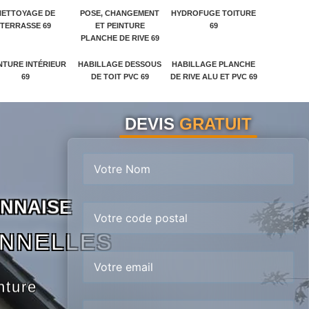
NETTOYAGE DE
POSE, CHANGEMENT
HYDROFUGE TOITURE
TERRASSE 69
ET PEINTURE
69
PLANCHE DE RIVE 69
NTURE INTÉRIEUR
HABILLAGE DESSOUS
HABILLAGE PLANCHE
69
DE TOIT PVC 69
DE RIVE ALU ET PVC 69
DEVIS
GRATUIT
N
N
A
I
S
E
ONNELLES
nture