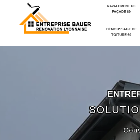
RAVALEMENT DE
FAÇADE 69
DÉMOUSSAGE DE
TOITURE 69
E
N
T
R
E
SOLUTIO
Couv