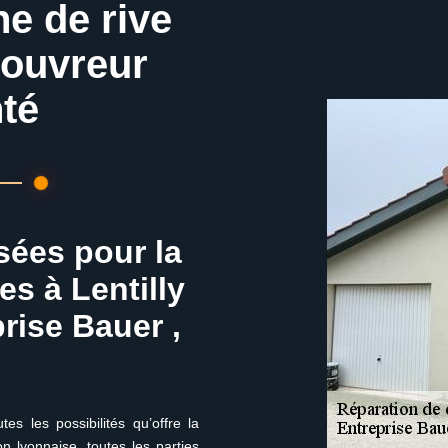
he de rive
couvreur
té
sées pour la
es à Lentilly
rise Bauer ,
s les possibilités qu’offre la
n lyonnaise, toutes les parties