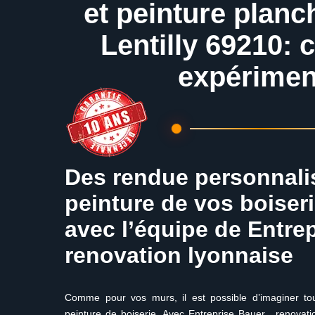
et peinture planc
Lentilly 69210: 
expérimen
Des rendue personnali
peinture de vos boiseri
avec l’équipe de Entrep
renovation lyonnaise
Comme pour vos murs, il est possible d’imaginer toute
peinture de boiserie. Avec Entreprise Bauer , renovatio