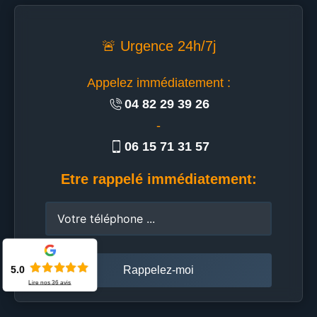
🚨 Urgence 24h/7j
Appelez immédiatement :
04 82 29 39 26
-
06 15 71 31 57
Etre rappelé immédiatement:
5.0
Lire nos
36
avis