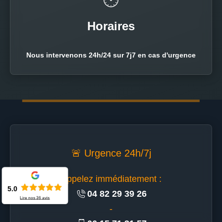
🕐
Horaires
Nous intervenons 24h/24 sur 7j7 en cas d'urgence
🚨 Urgence 24h/7j
Appelez immédiatement :
5.0
04 82 29 39 26
Lire nos
36
avis
-