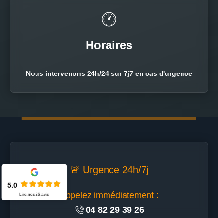
🕐
Horaires
Nous intervenons 24h/24 sur 7j7 en cas d'urgence
🚨 Urgence 24h/7j
5.0
Appelez immédiatement :
Lire nos
36
avis
04 82 29 39 26