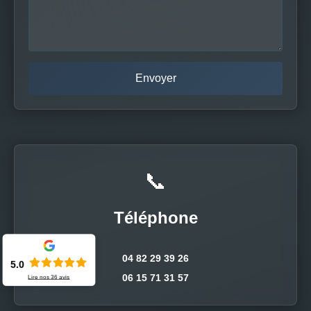
📞
Téléphone
04 82 29 39 26
5.0
06 15 71 31 57
Lire nos
36
avis