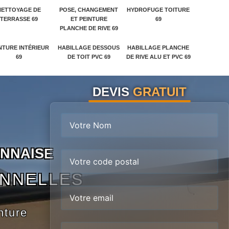
NETTOYAGE DE
POSE, CHANGEMENT
HYDROFUGE TOITURE
TERRASSE 69
ET PEINTURE
69
PLANCHE DE RIVE 69
NTURE INTÉRIEUR
HABILLAGE DESSOUS
HABILLAGE PLANCHE
69
DE TOIT PVC 69
DE RIVE ALU ET PVC 69
DEVIS
GRATUIT
N
N
A
I
S
E
ONNELLES
nture