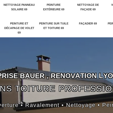
NETTOYAGE PANNEAU
PEINTURE
NETTOYAGE DE
SOLAIRE 69
EXTÉRIEURE 69
FAÇADE 69
PEINTURE ET
PEINTURE SUR TUILE
FAÇADIER 69
PEI
DÉCAPAGE DE VOLET
ET TOITURE 69
69
P
R
I
S
E
B
A
U
E
R
,
R
E
N
O
V
A
T
I
O
N
L
Y
O
NS TOITURE PROFESSI
erture • Ravalement • Nettoyage • Pei