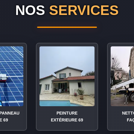
NOS
SERVICES
PANNEAU
PEINTURE
NETT
E 69
EXTÉRIEURE 69
FA