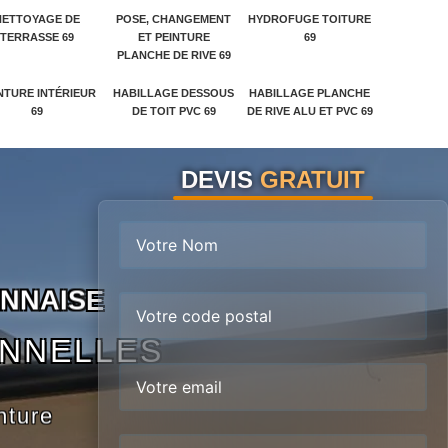
NETTOYAGE DE
POSE, CHANGEMENT
HYDROFUGE TOITURE
TERRASSE 69
ET PEINTURE
69
PLANCHE DE RIVE 69
NTURE INTÉRIEUR
HABILLAGE DESSOUS
HABILLAGE PLANCHE
69
DE TOIT PVC 69
DE RIVE ALU ET PVC 69
DEVIS
GRATUIT
N
N
A
I
S
E
ONNELLES
nture