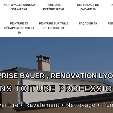
NETTOYAGE PANNEAU
PEINTURE
NETTOYAGE DE
SOLAIRE 69
EXTÉRIEURE 69
FAÇADE 69
PEINTURE ET
PEINTURE SUR TUILE
FAÇADIER 69
PEI
DÉCAPAGE DE VOLET
ET TOITURE 69
69
P
R
I
S
E
B
A
U
E
R
,
R
E
N
O
V
A
T
I
O
N
L
Y
O
NS TOITURE PROFESSI
erture • Ravalement • Nettoyage • Pei